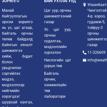
ЗОРИЛГО
БАЙГУУЛЛАГУУД
Улаанбаат
Манай
Цаг уур, орчны
Чингэлтэй
байгууллагын
шинжилгээний
4-р хороо
эрхэм зорилго
газар
гудамж-
нь ус, цаг агаар,
тойруу-3 
Ус цаг уур,
байгаль орчны
орчны
орчны
төлөв байдалд
шинжилгэ
судалгаа,
байнгын хяналт
газар
мэдээллийн
шинжилгээ
хүрээлэн
11-326609
хийж, бодит
Нислэгийн цаг
info@weath
болон
уурын төв
урьдчилан
сэргийлэх
Байгаль
мэдээ,
орчин,
мэдээллээр
хэмжилзүйн
нийгмийн
төв
хэрэгцээг
лаборатори
шуурхай хангах,