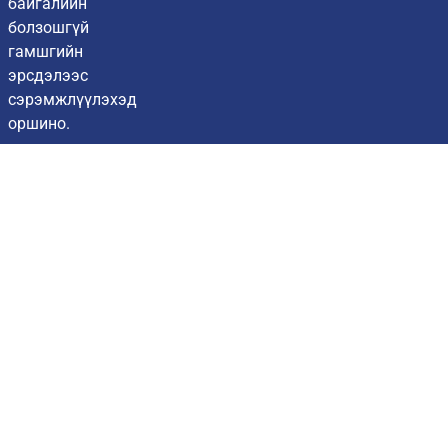
байгалийн
болзошгүй
гамшгийн
эрсдэлээс
сэрэмжлүүлэхэд
оршино.